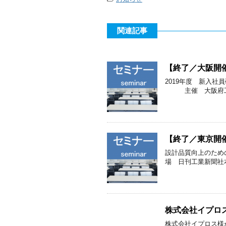
関連記事
【終了／大阪開催
2019年度 新入
主催 大阪府工業協
【終了／東京開催
設計品質向上のため
場 日刊工業新聞社
株式会社イプロス「
株式会社イプロス様が