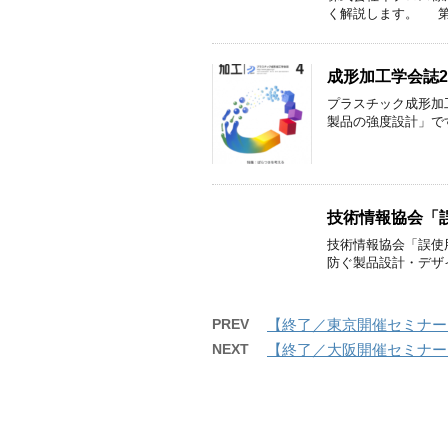
く解説します。 第一
成形加工学会誌2
プラスチック成形加
製品の強度設計」です
技術情報協会「
技術情報協会「誤使
防ぐ製品設計・デザイン
PREV
【終了／東京開催セミナー】
NEXT
【終了／大阪開催セミナー】