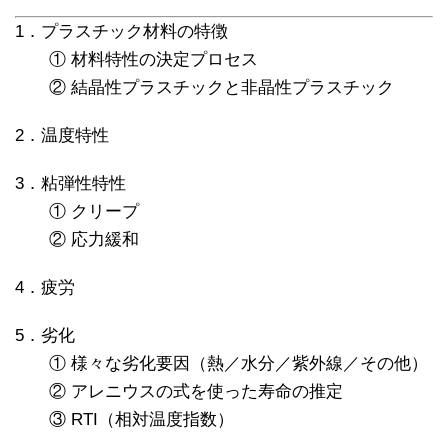
1．プラスチック材料の特徴
① 材料特性の決定プロセス
② 結晶性プラスチックと非晶性プラスチック
2．温度特性
3．粘弾性特性
① クリープ
② 応力緩和
4．疲労
5．劣化
① 様々な劣化要因（熱／水分／紫外線／その他）
② アレニウスの式を使った寿命の推定
③ RTI（相対温度指数）