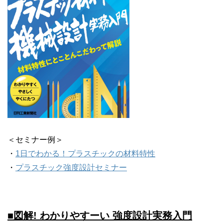
＜セミナー例＞
・
1日でわかる！プラスチックの材料特性
・
プラスチック強度設計セミナー
■図解! わかりやすーい 強度設計実務入門