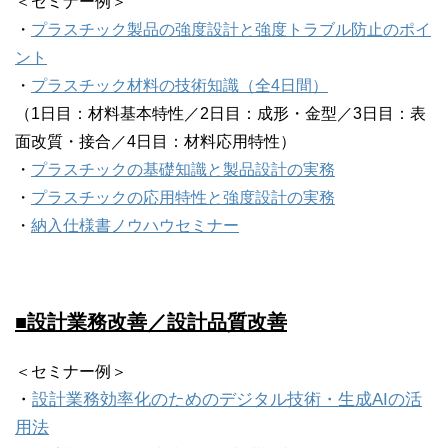
＜セミナー例＞
・
プラスチック製品の強度設計と強度トラブル防止のポイ
ント
・
プラスチック材料の技術知識（全4日間）
（1日目：材料基本特性／2日目：成形・金型／3日目：表
面改質・接合／4日目：材料応用特性）
・
プラスチックの基礎知識と製品設計の実務
・
プラスチックの応用特性と強度設計の実務
・
納入仕様書ノウハウセミナー
■設計業務改善／設計品質改善
＜セミナー例＞
・
設計業務効率化のためのデジタル技術・生成AIの活
用法