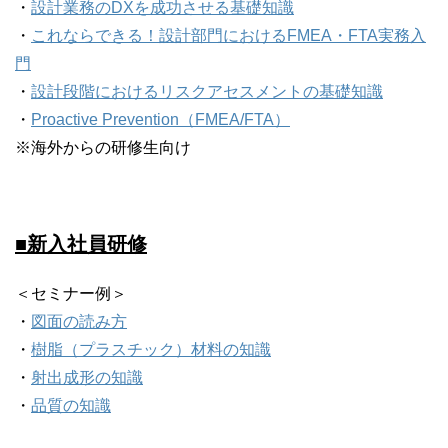
・
設計業務のDXを成功させる基礎知識
・
これならできる！設計部門におけるFMEA・FTA実務入
門
・
設計段階におけるリスクアセスメントの基礎知識
・
Proactive Prevention（FMEA/FTA）
※海外からの研修生向け
■新入社員研修
＜セミナー例＞
・
図面の読み方
・
樹脂（プラスチック）材料の知識
・
射出成形の知識
・
品質の知識